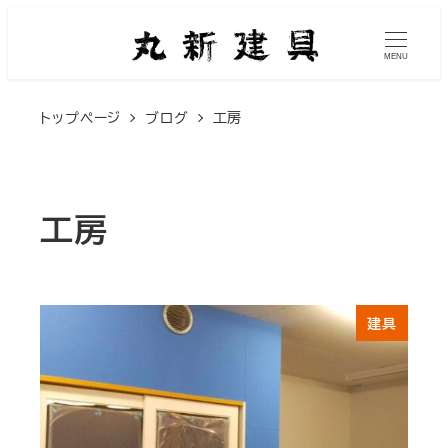
メ
イ
MENU
ン
トップページ
ブログ
工房
コ
ン
テ
ン
工房
ツ
へ
移
建具
動