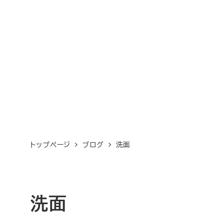
メ
イ
ン
コ
ン
テ
ン
ツ
へ
トップページ
ブログ
洗面
移
動
洗面