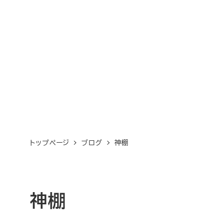
メ
イ
ン
コ
ン
テ
ン
ツ
へ
トップページ
ブログ
神棚
移
動
神棚