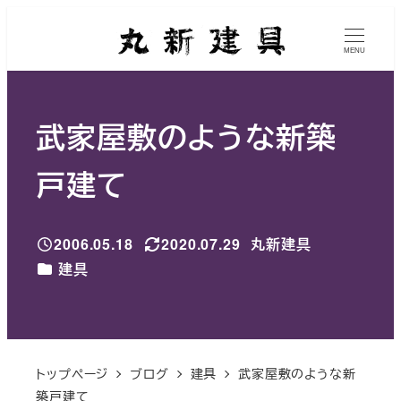
メ
イ
MENU
ン
コ
武家屋敷のような新築
ン
テ
戸建て
ン
ツ
2006.05.18
2020.07.29
丸新建具
へ
投稿日
更新日
著
カテゴリー
建具
移
者
動
トップページ
ブログ
建具
武家屋敷のような新
築戸建て